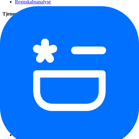
Regnskabsanalyse
Tjenester
Blog
Kontakt
Klar til at starte?
Få en gratis analyse af dit regnskab i dag.
Få gratis regnskabsanalyse
Udforsk
Brancher
IT-virksomheder og softwareudviklere
Detailhandel og butikker
Ejendomsmæglere
Ejendomsudlejere
Fotografer
Freelancere
Frisører og skønhedssaloner