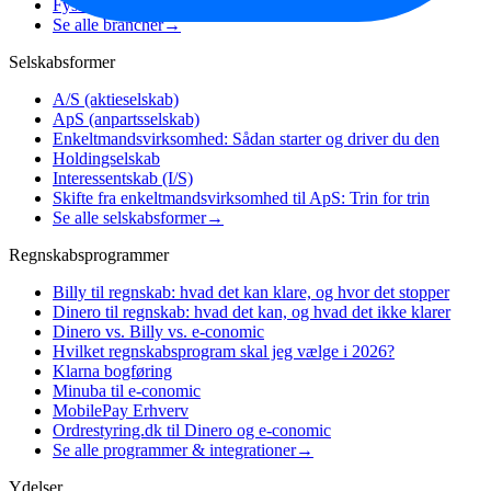
Fysioterapeuter
Se alle brancher
→
Selskabsformer
A/S (aktieselskab)
ApS (anpartsselskab)
Enkeltmandsvirksomhed: Sådan starter og driver du den
Holdingselskab
Interessentskab (I/S)
Skifte fra enkeltmandsvirksomhed til ApS: Trin for trin
Se alle selskabsformer
→
Regnskabsprogrammer
Billy til regnskab: hvad det kan klare, og hvor det stopper
Dinero til regnskab: hvad det kan, og hvad det ikke klarer
Dinero vs. Billy vs. e-conomic
Hvilket regnskabsprogram skal jeg vælge i 2026?
Klarna bogføring
Minuba til e-conomic
MobilePay Erhverv
Ordrestyring.dk til Dinero og e-conomic
Se alle programmer & integrationer
→
Ydelser