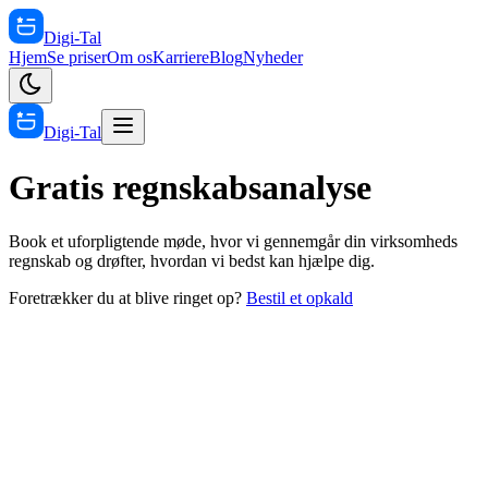
Digi-Tal
Hjem
Se priser
Om os
Karriere
Blog
Nyheder
Digi-Tal
Gratis regnskabsanalyse
Book et uforpligtende møde, hvor vi gennemgår din virksomheds
regnskab og drøfter, hvordan vi bedst kan hjælpe dig.
Foretrækker du at blive ringet op?
Bestil et opkald